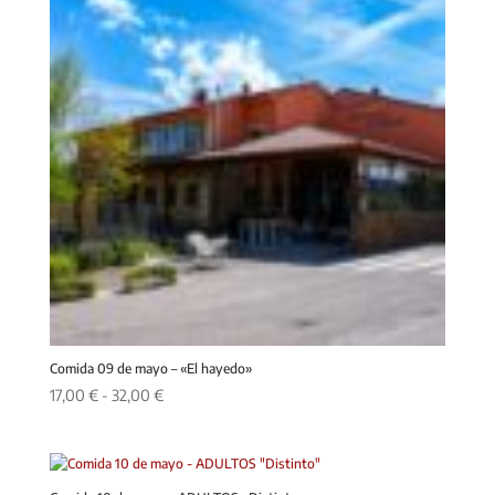
Comida 09 de mayo – «El hayedo»
Rango
17,00
€
-
32,00
€
de
precios:
desde