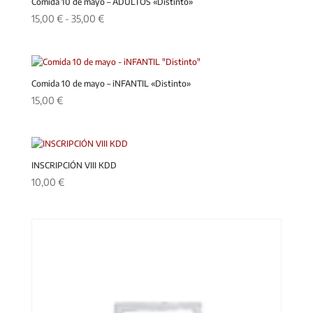
17,00 €
Comida 10 de mayo – ADULTOS «Distinto»
hasta
Rango
15,00
€
-
35,00
€
32,00 €
de
precios:
desde
15,00 €
Comida 10 de mayo – iNFANTIL «Distinto»
hasta
15,00
€
35,00 €
INSCRIPCIÓN VIII KDD
10,00
€