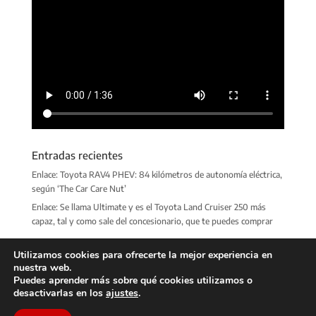
Entradas recientes
Enlace: Toyota RAV4 PHEV: 84 kilómetros de autonomía eléctrica,
según ‘The Car Care Nut’
Enlace: Se llama Ultimate y es el Toyota Land Cruiser 250 más
capaz, tal y como sale del concesionario, que te puedes comprar
Utilizamos cookies para ofrecerte la mejor experiencia en
nuestra web.
Puedes aprender más sobre qué cookies utilizamos o
desactivarlas en los
ajustes
.
Club RAV4 España
© Copyright 2022 · Todos los derechos