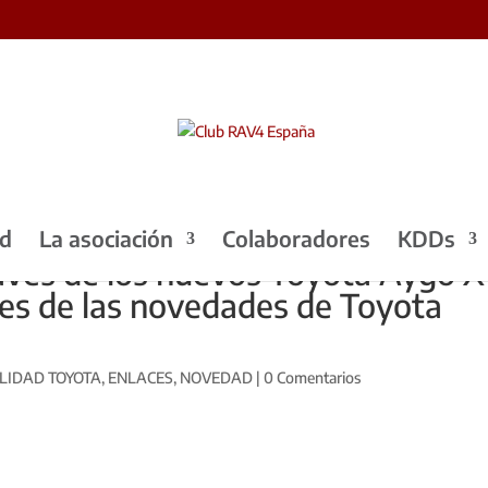
ad
La asociación
Colaboradores
KDDs
laves de los nuevos Toyota Aygo X
res de las novedades de Toyota
LIDAD TOYOTA
,
ENLACES
,
NOVEDAD
|
0 Comentarios