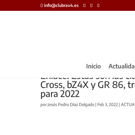
info@clubrav4.es
Inicio
Actualid
Enlace: Estas son las c
Cross, bZ4X y GR 86, t
para 2022
por
Jesús Pedro Díaz Delgado
|
Feb 3, 2022
|
ACTUA