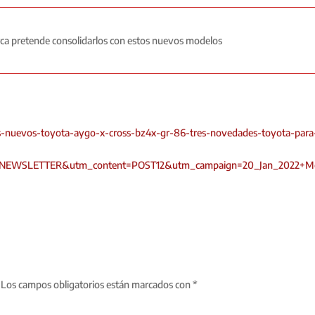
rca pretende consolidarlos con estos nuevos modelos
s-nuevos-toyota-aygo-x-cross-bz4x-gr-86-tres-novedades-toyota-para
NEWSLETTER&utm_content=POST12&utm_campaign=20_Jan_2022+M
Los campos obligatorios están marcados con
*