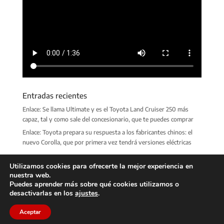
Entradas recientes
Enlace: Se llama Ultimate y es el Toyota Land Cruiser 250 más
capaz, tal y como sale del concesionario, que te puedes comprar
Enlace: Toyota prepara su respuesta a los fabricantes chinos: el
nuevo Corolla, que por primera vez tendrá versiones eléctricas
Utilizamos cookies para ofrecerte la mejor experiencia en
nuestra web.
Puedes aprender más sobre qué cookies utilizamos o
desactivarlas en los
ajustes
.
Club RAV4 España
© Copyright 2022 · Todos los derechos
Aceptar
reservados