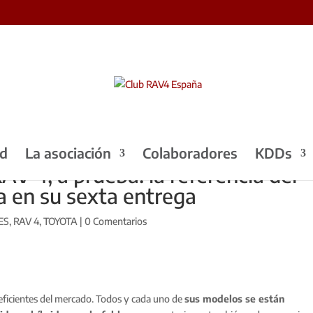
ad
La asociación
Colaboradores
KDDs
V 4, a prueba: la referencia del
a en su sexta entrega
ES
,
RAV 4
,
TOYOTA
|
0 Comentarios
eficientes del mercado. Todos y cada uno de
sus modelos se están