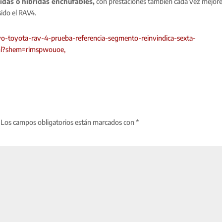
idas o híbridas enchufables,
con prestaciones también cada vez mejore
 sido el RAV4.
evo-toyota-rav-4-prueba-referencia-segmento-reinvindica-sexta-
ml?shem=rimspwouoe,
Los campos obligatorios están marcados con
*