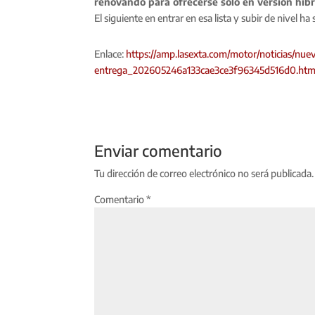
renovando para ofrecerse solo en versión híbr
El siguiente en entrar en esa lista y subir de nivel ha
Enlace:
https://amp.lasexta.com/motor/noticias/nu
entrega_202605246a133cae3ce3f96345d516d0.ht
Enviar comentario
Tu dirección de correo electrónico no será publicada.
Comentario
*