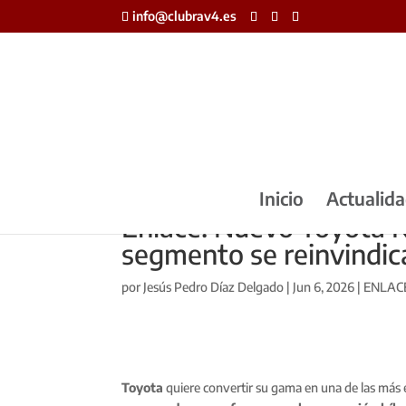
info@clubrav4.es
Inicio
Actualid
Enlace: Nuevo Toyota RA
segmento se reinvindic
por
Jesús Pedro Díaz Delgado
|
Jun 6, 2026
|
ENLAC
Toyota
quiere convertir su gama en una de las más 