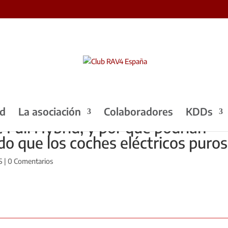
ad
La asociación
Colaboradores
KDDs
 Full Hybrid, y por qué podrían
do que los coches eléctricos puros
S
|
0 Comentarios