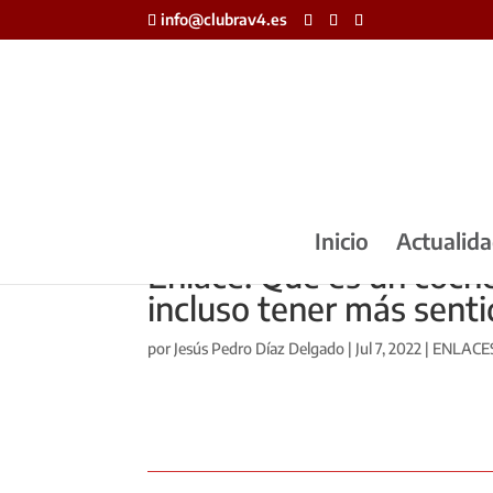
info@clubrav4.es
Inicio
Actualid
Enlace: Qué es un coche
incluso tener más senti
por
Jesús Pedro Díaz Delgado
|
Jul 7, 2022
|
ENLACE