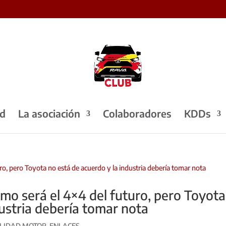
ad
La asociación
Colaboradores
KDDs
ómo será el 4×4 del futuro, pero Toyota
dustria debería tomar nota
LIDAD MOTOR
,
ENLACES