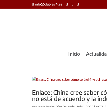
info@clubrav4.es
Inicio
Actualid
Enlace: China cree saber c
no está de acuerdo y la in
por
Jesús Pedro Díaz Delgado
|
Jul 16, 2026
|
ACTUA