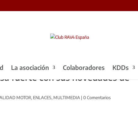
ad
La asociación
Colaboradores
KDDs
isa fuerte con sus novedades de
ALIDAD MOTOR
,
ENLACES
,
MULTIMEDIA
|
0 Comentarios