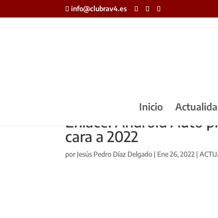
info@clubrav4.es
Inicio
Actualid
Enlace: Android Auto p
cara a 2022
por
Jesús Pedro Díaz Delgado
|
Ene 26, 2022
|
ACTU