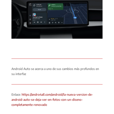
Android Auto se acerca a uno de sus cambios más profundos en
su interfaz
Enlace:
https://andro4all.com/android/la-nueva-version-de-
android-auto-se-deja-ver-en-fotos-con-un-diseno-
completamente-renovado