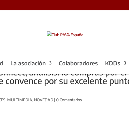
ad
La asociación
Colaboradores
KDDs
nnect, análisis: lo compras por el
te convence por su excelente punt
CES
,
MULTIMEDIA
,
NOVEDAD
|
0 Comentarios