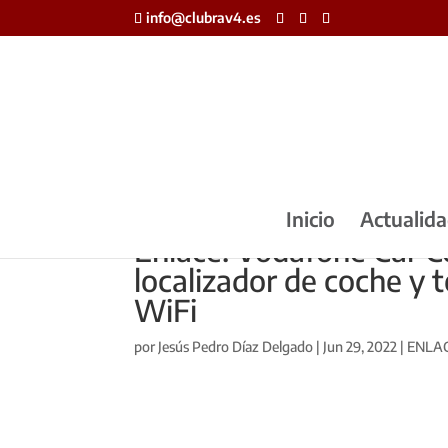
info@clubrav4.es
Inicio
Actualid
Enlace: Vodafone Car Co
localizador de coche y 
WiFi
por
Jesús Pedro Díaz Delgado
|
Jun 29, 2022
|
ENLA