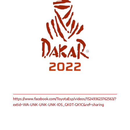
https://www.facebook.com/ToyotaEsp/videos/152493623762563/?
extid=WA-UNK-UNK-UNK-IOS_GK0T-GK1C&ref=sharing