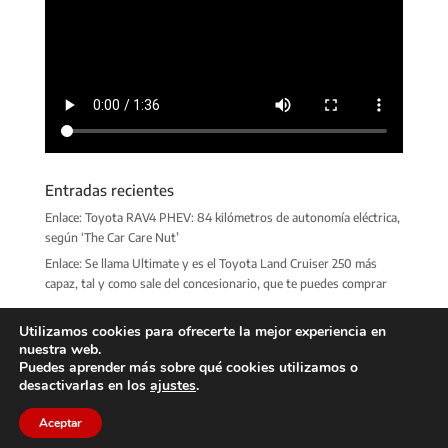
Entradas recientes
Enlace: Toyota RAV4 PHEV: 84 kilómetros de autonomía eléctrica,
según ‘The Car Care Nut’
Enlace: Se llama Ultimate y es el Toyota Land Cruiser 250 más
capaz, tal y como sale del concesionario, que te puedes comprar
Utilizamos cookies para ofrecerte la mejor experiencia en
nuestra web.
Puedes aprender más sobre qué cookies utilizamos o
desactivarlas en los
ajustes
.
Club RAV4 España
© Copyright 2022 · Todos los derechos
Aceptar
reservados